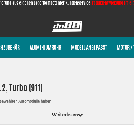
eferung aus eigenen Lager
Kompetenter Kundenservice
Produktentwicklung im ei
CHZUBEHÖR
ALUMINIUMROHR
MODELL ANGEPASST
MOTOR / 
2, Turbo (911)
usgewählten Automodelle haben
send für Ihr Auto komplett von uns entwickelt wurden. Egal was wir entwickeln, 
Weiterlesen
les, was für die Montage notwendig ist.
stand, verbessern das Aussehen und die Zuverlässigkeit.