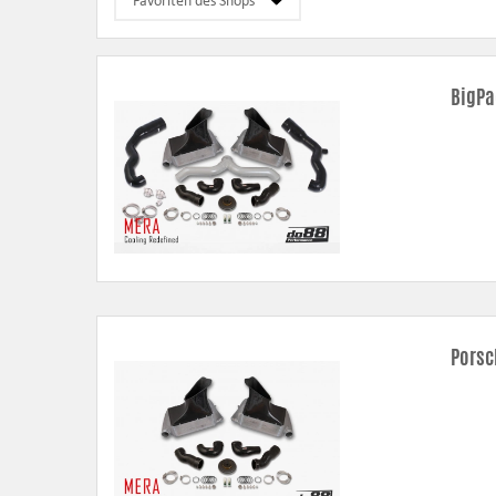
Rohrkit
– verbesserter Durchfluss, niedrigerer Druckverlust un
Ladeluftkühler
– besserer Durchfluss, niedrigerer Druckverlust u
Wasserkühler
– moderne Technik mit doppelten Reihen und kompl
BigPa
Ölkühler
– größeres Volumen und Kühlbereich wirken dem Überh
Luftfilterabschirmung
– entwickelt mit Abdichtungen, um den Ber
Porsc