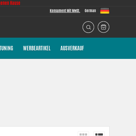
genen Hause
Konsument Mit MwSt.
German
TUNING
WERBEARTIKEL
AUSVERKAUF
ist es für uns immer von größter Bedeutung, dass die Passform