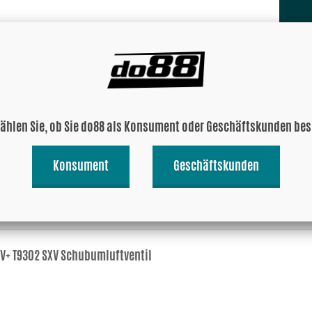
he 997.2 Turbo 2010- Plenum
wählen Sie, ob Sie do88 als Konsument oder Geschäftskunden be
Konsument
Geschäftskunden
DV+ T9302 SXV Schubumluftventil