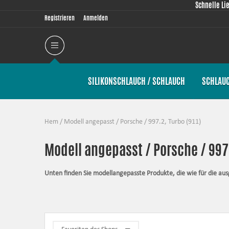
Schnelle Li
Registrieren
Anmelden
SILIKONSCHLAUCH / SCHLAUCH
SCHLAU
Hem
/
Modell angepasst
/
Porsche
/
997.2, Turbo (911)
Modell angepasst / Porsche / 997.
Unten finden Sie modellangepasste Produkte, die wie für die a
Alle Produkte in dieser Kategorie haben gemeinsam, dass sie pas
so gut wie überhaupt möglich ist. Die Artikel enthalten immer al
Silikonschläuche
– halten großem Druck und hohen Temperaturen 