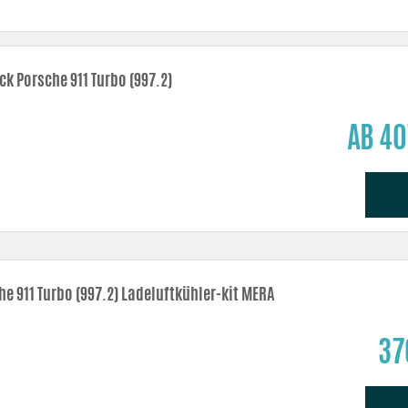
d weichere Radien geben bessere Gasresponse.
nd besser Kühlung führen zu einer größeren Luftmasse im Ansaugtrakt – Effekt!
ett geschweißten Enden garantiert eine besser Kühlung und Zuverlässigkeit.
ck Porsche 911 Turbo (997.2)
itzen entgegen.
AB 40
eich um den Luftfilter gut abzuschirmen.
he 911 Turbo (997.2) Ladeluftkühler-kit MERA
37