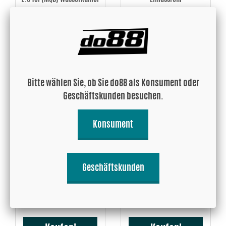
558.43 EUR
AB 165.14 EUR
Kaufen!
Kaufen!
Bitte wählen Sie, ob Sie do88 als Konsument oder
Geschäftskunden besuchen.
Konsument
VAG 1.8 2.0 TSI (MQB) V1
VAG 1.8 2.0 TSI (MQB) Turbo
Geschäftskunden
Ansaugsystem
Muffler Delete
AB 250.47 EUR
AB 120.65 EUR