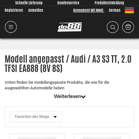
Schnelle Lieferung
Kundenservice
Produktentwicklung
Registrieren
Anmelden
Konsument Mit MwSt.
German
Modell angepasst / Audi / A3 S3 TT, 2.0
TFSI EA888 (8V 8S)
Unten finden Sie modellangepasste Produkte, die wie für die
ausgewählten Automodelle haben
Weiterlesen
Alle Produkte in dieser Kategorie haben gemeinsam, dass sie passend für
Ihr Auto komplett von uns entwickelt wurden. Egal was wir entwickeln, ist
es für uns immer von größter Bedeutung, dass die Passform so gut wie
überhaupt möglich ist. Die Artikel enthalten immer alles, was für die
Montage notwendig ist.
Silikonschläuche
– halten großem Druck und hohen Temperaturen stand,
verbessern das Aussehen und die Zuverlässigkeit.