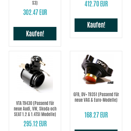
412.70 EUR
S3)
302.47 EUR
Kaufen!
Kaufen!
GFB, DV+ T9351 (Passend für
neue VAG & Euro-Modelle)
VTA T9430 (Passend für
neue Audi, VW, Skoda och
168.27 EUR
SEAT 1.2 & 1.4TSI Modelle)
295.12 EUR