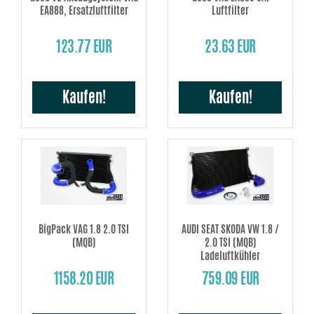
EA888, Ersatzluftfilter
Luftfilter
123.77 EUR
23.63 EUR
Kaufen!
Kaufen!
BigPack VAG 1.8 2.0 TSI
AUDI SEAT SKODA VW 1.8 /
(MQB)
2.0 TSI (MQB)
Ladeluftkühler
1158.20 EUR
759.09 EUR