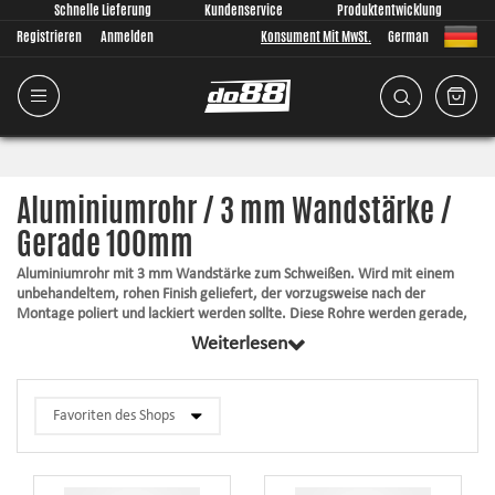
Schnelle Lieferung
Kundenservice
Produktentwicklung
Registrieren
Anmelden
Konsument Mit MwSt.
German
Aluminiumrohr / 3 mm Wandstärke /
Gerade 100mm
Aluminiumrohr mit 3 mm Wandstärke zum Schweißen. Wird mit einem
unbehandeltem, rohen Finish geliefert, der vorzugsweise nach der
Montage poliert und lackiert werden sollte. Diese Rohre werden gerade,
ohne Falz geliefert. Für einen ordentlichen und sicheren Abschluss des
Weiterlesen
Rohrs, kann ein Rohrabschluß mit schlauchanschluss angeschweißt
werden. Passende Rohrabschluß findet man in der Zubehörliste des
entsprechenden Artikels.
Gut geeignet fürs Schweißen
Finish: T6060
Hohe Qualität