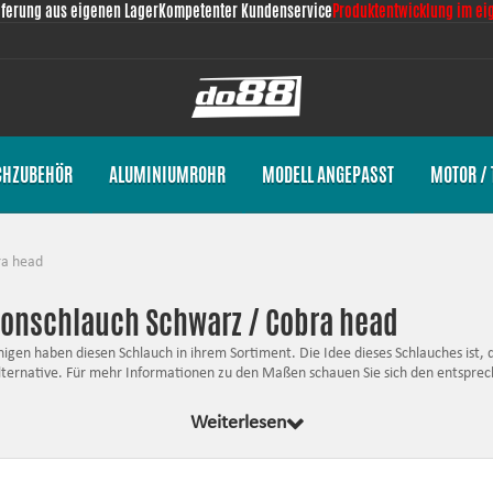
eferung aus eigenen Lager
Kompetenter Kundenservice
Produktentwicklung im ei
CHZUBEHÖR
ALUMINIUMROHR
MODELL ANGEPASST
MOTOR / 
ra head
ikonschlauch Schwarz / Cobra head
gen haben diesen Schlauch in ihrem Sortiment. Die Idee dieses Schlauches ist, d
e Alternative. Für mehr Informationen zu den Maßen schauen Sie sich den entsprec
Weiterlesen