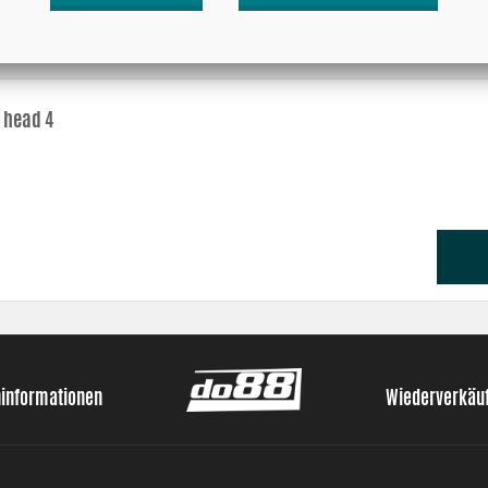
 head 4
ninformationen
Wiederverkäu