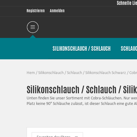
Schnelle Li
Registrieren
Anmelden
SILIKONSCHLAUCH / SCHLAUCH
SCHLAU
Hem
/
Silikonschlauch / Schlauch
/
Silikonschlauch Schwarz
/
Cob
Silikonschlauch / Schlauch / Sil
Unten finden Sie unser Sortiment mit Cobra-Schläuchen. Nur weni
Platz keine 90° Schläuche zulässt, ist dieser Schlauch eine gut