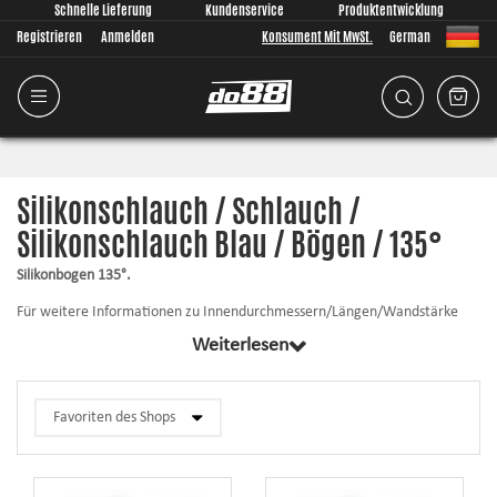
Schnelle Lieferung
Kundenservice
Produktentwicklung
Registrieren
Anmelden
Konsument Mit MwSt.
German
Silikonschlauch / Schlauch /
Silikonschlauch Blau / Bögen / 135°
Silikonbogen 135°.
Für weitere Informationen zu Innendurchmessern/Längen/Wandstärke
usw. klicken Sie auf das entsprechende Produkt.
Weiterlesen