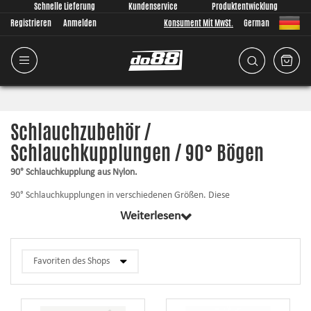
Schnelle Lieferung
Kundenservice
Produktentwicklung
Registrieren
Anmelden
Konsument Mit MwSt.
German
Schlauchzubehör /
Schlauchkupplungen / 90° Bögen
90° Schlauchkupplung aus Nylon.
90° Schlauchkupplungen in verschiedenen Größen. Diese
Schlauchkupplungen dienen der Verbindung von zwei Schläuchen mit dem
Weiterlesen
gleichen Durchmesser, wenn ein 90° Winkel vorhanden ist. Mehrere
Anwendungsbereiche, zum Beispiel Benzinschläuche, Kühlerschläuche,
Ölschläuche usw.