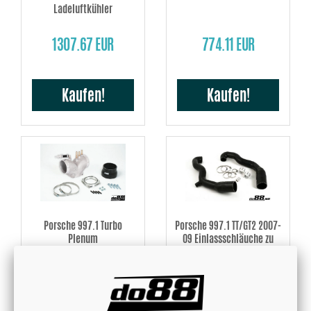
Ladeluftkühler
1307.67 EUR
774.11 EUR
Kaufen!
Kaufen!
Porsche 997.1 Turbo
Porsche 997.1 TT/GT2 2007-
Plenum
09 Einlassschläuche zu
Turbo
AB 518.41 EUR
474.35 EUR