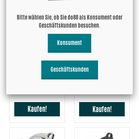
Kaufen!
Kaufen!
Bitte wählen Sie, ob Sie do88 als Konsument oder
Geschäftskunden besuchen.
Konsument
Porsche 997.1 TT/GT2 2007-
Porsche 996 & 997 Carrera
Geschäftskunden
09 Adapter 50mm
C2 C4 Einlassschlauch
Kompressor Gehäuse
100.09 EUR
93.49 EUR
Kaufen!
Kaufen!