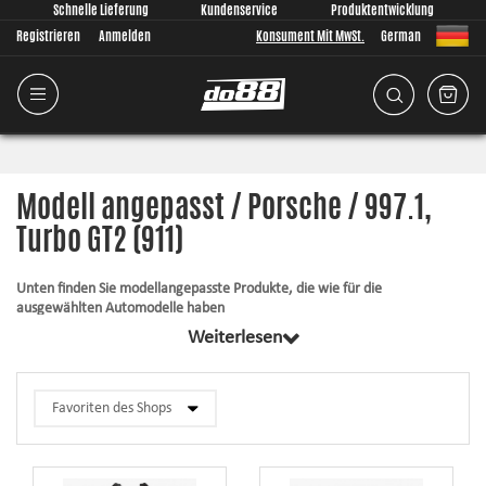
Schnelle Lieferung
Kundenservice
Produktentwicklung
Registrieren
Anmelden
Konsument Mit MwSt.
German
Modell angepasst / Porsche / 997.1,
Turbo GT2 (911)
Unten finden Sie modellangepasste Produkte, die wie für die
ausgewählten Automodelle haben
Weiterlesen
Alle Produkte in dieser Kategorie haben gemeinsam, dass sie passend für
Ihr Auto komplett von uns entwickelt wurden. Egal was wir entwickeln, ist
es für uns immer von größter Bedeutung, dass die Passform so gut wie
überhaupt möglich ist. Die Artikel enthalten immer alles, was für die
Montage notwendig ist.
Silikonschläuche
– halten großem Druck und hohen Temperaturen stand,
verbessern das Aussehen und die Zuverlässigkeit.