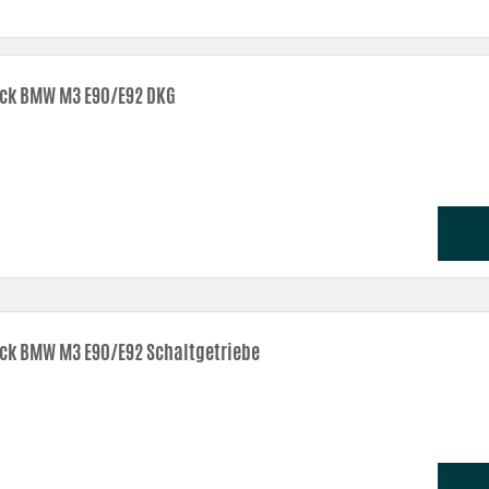
d weichere Radien geben bessere Gasresponse.
nd besser Kühlung führen zu einer größeren Luftmasse im Ansaugtrakt – Effekt!
ett geschweißten Enden garantiert eine besser Kühlung und Zuverlässigkeit.
ck BMW M3 E90/E92 DKG
itzen entgegen.
eich um den Luftfilter gut abzuschirmen.
ck BMW M3 E90/E92 Schaltgetriebe