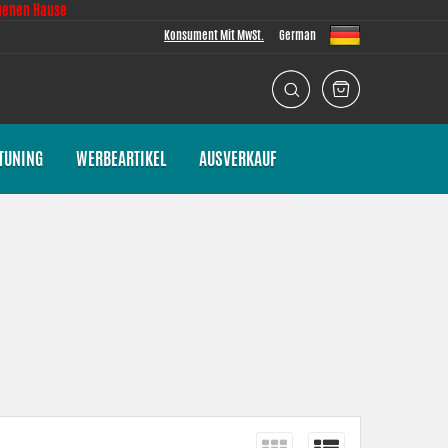
genen Hause
Konsument Mit MwSt.
German
TUNING
WERBEARTIKEL
AUSVERKAUF
ist es für uns immer von größter Bedeutung, dass die Passform