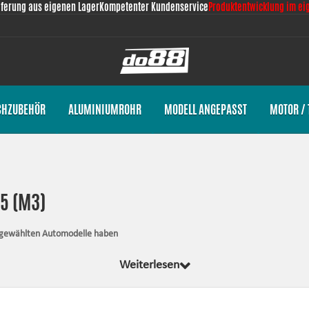
eferung aus eigenen Lager
Kompetenter Kundenservice
Produktentwicklung im ei
CHZUBEHÖR
ALUMINIUMROHR
MODELL ANGEPASST
MOTOR / 
5 (M3)
usgewählten Automodelle haben
send für Ihr Auto komplett von uns entwickelt wurden. Egal was wir entwickeln, 
Weiterlesen
les, was für die Montage notwendig ist.
stand, verbessern das Aussehen und die Zuverlässigkeit.