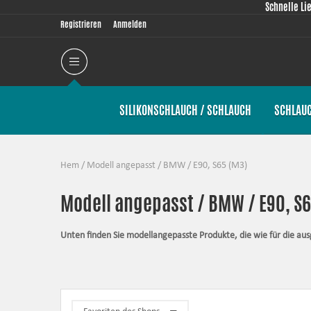
Schnelle Li
Registrieren
Anmelden
SILIKONSCHLAUCH / SCHLAUCH
SCHLAU
Hem
/
Modell angepasst
/
BMW
/
E90, S65 (M3)
Modell angepasst / BMW / E90, S6
Unten finden Sie modellangepasste Produkte, die wie für die a
Alle Produkte in dieser Kategorie haben gemeinsam, dass sie pas
so gut wie überhaupt möglich ist. Die Artikel enthalten immer al
Silikonschläuche
– halten großem Druck und hohen Temperaturen 