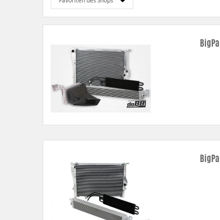
Rohrkit
– verbesserter Durchfluss, niedrigerer Druckverlust un
Ladeluftkühler
– besserer Durchfluss, niedrigerer Druckverlust u
Wasserkühler
– moderne Technik mit doppelten Reihen und kompl
BigPa
Ölkühler
– größeres Volumen und Kühlbereich wirken dem Überh
Luftfilterabschirmung
– entwickelt mit Abdichtungen, um den Ber
BigPa