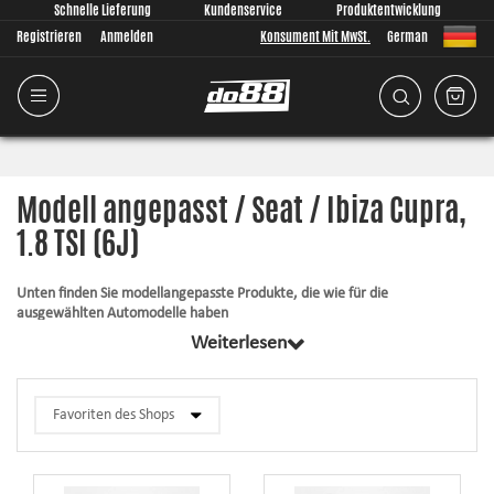
Schnelle Lieferung
Kundenservice
Produktentwicklung
Registrieren
Anmelden
Konsument Mit MwSt.
German
Modell angepasst / Seat / Ibiza Cupra,
1.8 TSI (6J)
Unten finden Sie modellangepasste Produkte, die wie für die
ausgewählten Automodelle haben
Weiterlesen
Alle Produkte in dieser Kategorie haben gemeinsam, dass sie passend für
Ihr Auto komplett von uns entwickelt wurden. Egal was wir entwickeln, ist
es für uns immer von größter Bedeutung, dass die Passform so gut wie
überhaupt möglich ist. Die Artikel enthalten immer alles, was für die
Montage notwendig ist.
Silikonschläuche
– halten großem Druck und hohen Temperaturen stand,
verbessern das Aussehen und die Zuverlässigkeit.