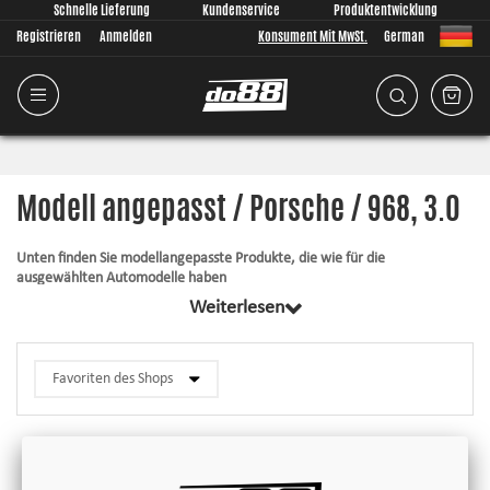
Schnelle Lieferung
Kundenservice
Produktentwicklung
Registrieren
Anmelden
Konsument Mit MwSt.
German
Modell angepasst / Porsche / 968, 3.0
Unten finden Sie modellangepasste Produkte, die wie für die
ausgewählten Automodelle haben
Weiterlesen
Alle Produkte in dieser Kategorie haben gemeinsam, dass sie passend für
Ihr Auto komplett von uns entwickelt wurden. Egal was wir entwickeln, ist
es für uns immer von größter Bedeutung, dass die Passform so gut wie
überhaupt möglich ist. Die Artikel enthalten immer alles, was für die
Montage notwendig ist.
Silikonschläuche
– halten großem Druck und hohen Temperaturen stand,
verbessern das Aussehen und die Zuverlässigkeit.
Rohrkit
– verbesserter Durchfluss, niedrigerer Druckverlust und weichere