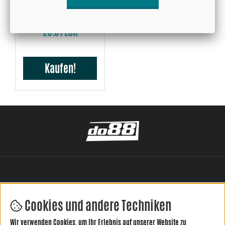
38mm, pro Meter
23.51 EUR
Kaufen!
Cookies und andere Techniken
Wir verwenden Cookies, um Ihr Erlebnis auf unserer Website zu
HINTERLASSE DEINE BEWERTUNG HIER