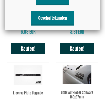
Boost Mug
Key Tag +5hp
Geschäftskunden
6.88 EUR
3.31 EUR
Kaufen!
Kaufen!
do88 Aufkleber Schwarz
License Plate Upgrade
180x67mm