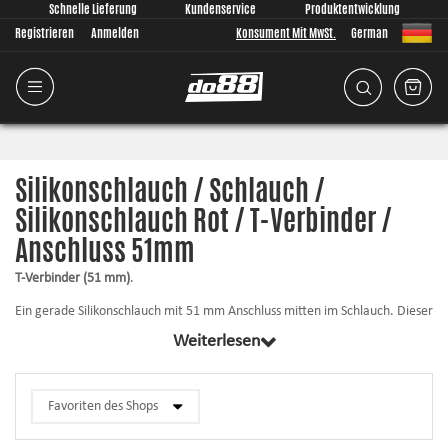
Schnelle Lieferung
Kundenservice
Produktentwicklung
Registrieren
Anmelden
Konsument Mit MwSt.
German
Silikonschlauch / Schlauch /
Silikonschlauch Rot / T-Verbinder /
Anschluss 51mm
T-Verbinder (51 mm)
.
Ein gerade Silikonschlauch mit 51 mm Anschluss mitten im Schlauch. Dieser
Schlauch wird normalerweise für die Montage eines Umluftventils an der
Weiterlesen
Druckrohr des Autos verwendet.
Für weitere Informationen zu Innendurchmessern/Längen/Wandstärke
usw. klicken Sie auf das entsprechende Produkt.