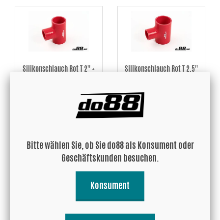
Silikonschlauch Rot T 2'' +
Silikonschlauch Rot T 2,5''
2'' (51+51mm)
+ 2'' (63+51mm)
25.91 EUR
26.97 EUR
Kaufen!
Kaufen!
Bitte wählen Sie, ob Sie do88 als Konsument oder
Geschäftskunden besuchen.
Konsument