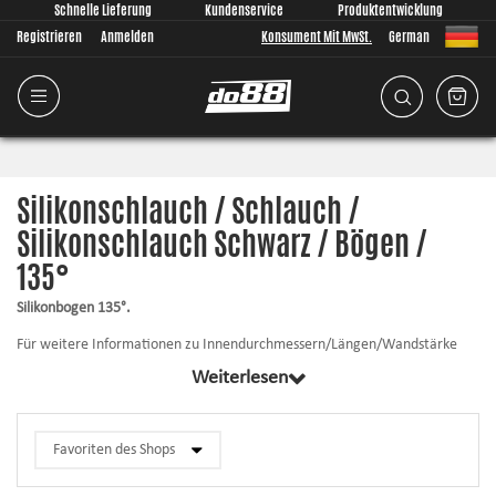
Schnelle Lieferung
Kundenservice
Produktentwicklung
Registrieren
Anmelden
Konsument Mit MwSt.
German
Silikonschlauch / Schlauch /
Silikonschlauch Schwarz / Bögen /
135°
Silikonbogen 135°.
Für weitere Informationen zu Innendurchmessern/Längen/Wandstärke
usw. klicken Sie auf das entsprechende Produkt.
Weiterlesen