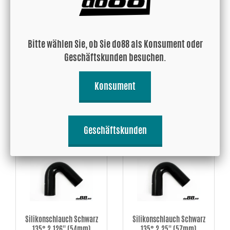
Bitte wählen Sie, ob Sie do88 als Konsument oder
Silikonschlauch Schwarz
Silikonschlauch Schwarz
Geschäftskunden besuchen.
135° 1,875'' (48mm)
135° 2'' (51mm)
21.81 EUR
24.78 EUR
Konsument
Kaufen!
Kaufen!
Geschäftskunden
Silikonschlauch Schwarz
Silikonschlauch Schwarz
135° 2,126'' (54mm)
135° 2,25'' (57mm)