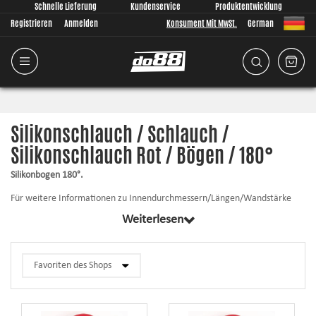
Schnelle Lieferung
Kundenservice
Produktentwicklung
Registrieren
Anmelden
Konsument Mit MwSt.
German
Silikonschlauch / Schlauch /
Silikonschlauch Rot / Bögen / 180°
Silikonbogen 180°.
Für weitere Informationen zu Innendurchmessern/Längen/Wandstärke
usw. klicken Sie auf das entsprechende Produkt.
Weiterlesen