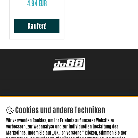
4.94 EUR
Kaufen!
Cookies und andere Techniken
Wir verwenden Cookies, um Ihr Erlebnis auf unserer Website zu
HINTERLASSE DEINE BEWERTUNG HIER
verbessern, zur Webanalyse und zur individuellen Gestaltung des
Marketings. Indem Sie auf „OK, ich verstehe“ klicken, stimmen Sie der