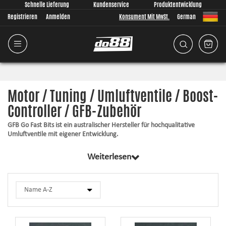
Schnelle Lieferung
Kundenservice
Produktentwicklung
Registrieren
Anmelden
Konsument Mit MwSt.
German
Motor / Tuning / Umluftventile / Boost-
Controller / GFB-Zubehör
GFB Go Fast Bits ist ein australischer Hersteller für hochqualitative
Umluftventile mit eigener Entwicklung.
In dieser Kategorie finden Sie Zubehör für GFB-Umluftventile:
Weiterlesen
Flanschadapter
Adapter für ein offenes Umluftventil
Whistling Trumpets
Ersatzfedern