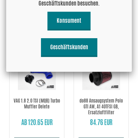
Geschäftskunden besuchen.
Polo GTI AW, Audi A1 40TFSI
AW EA888, Audi A1 40TFSI GB
GB EA888
EA888
AB 432.20 EUR
493.96 EUR
Konsument
Kaufen!
Kaufen!
Geschäftskunden
VAG 1.8 2.0 TSI (MQB) Turbo
do88 Ansaugsystem Polo
Muffler Delete
GTI AW, A1 40TFSI GB,
Ersatzluftfilter
AB 120.65 EUR
84.76 EUR