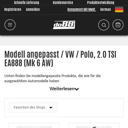
Schnelle Lieferung
Kundenservice
Produktentwicklung
Registrieren
Anmelden
Konsument Mit MwSt.
German
Modell angepasst / VW / Polo, 2.0 TSI
EA888 (Mk 6 AW)
Unten finden Sie modellangepasste Produkte, die wie für die
ausgewählten Automodelle haben
Weiterlesen
Alle Produkte in dieser Kategorie haben gemeinsam, dass sie passend für
Ihr Auto komplett von uns entwickelt wurden. Egal was wir entwickeln, ist
es für uns immer von größter Bedeutung, dass die Passform so gut wie
überhaupt möglich ist. Die Artikel enthalten immer alles, was für die
Montage notwendig ist.
Silikonschläuche
– halten großem Druck und hohen Temperaturen stand,
verbessern das Aussehen und die Zuverlässigkeit.