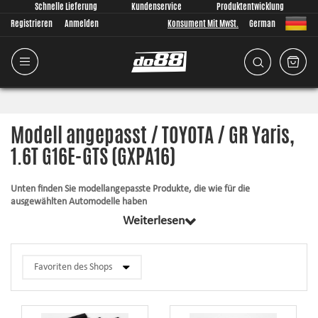
Schnelle Lieferung
Kundenservice
Produktentwicklung
Registrieren
Anmelden
Konsument Mit MwSt.
German
Modell angepasst / TOYOTA / GR Yaris,
1.6T G16E-GTS (GXPA16)
Unten finden Sie modellangepasste Produkte, die wie für die
ausgewählten Automodelle haben
Weiterlesen
Alle Produkte in dieser Kategorie haben gemeinsam, dass sie passend für
Ihr Auto komplett von uns entwickelt wurden. Egal was wir entwickeln, ist
es für uns immer von größter Bedeutung, dass die Passform so gut wie
überhaupt möglich ist. Die Artikel enthalten immer alles, was für die
Montage notwendig ist.
Silikonschläuche
– halten großem Druck und hohen Temperaturen stand,
verbessern das Aussehen und die Zuverlässigkeit.