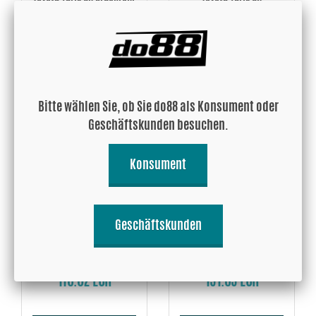
zum do88 LLK, Schwarzen
Ansaugsystem
Schläuchen
571.22 EUR
665 EUR
Kaufen!
Kaufen!
Bitte wählen Sie, ob Sie do88 als Konsument oder
Geschäftskunden besuchen.
Konsument
Geschäftskunden
do88 Ansaugsystem
Toyota Yaris GR Einlassrohr
Ersatzluftfilter, LF-200 /
Resonator delete
LF-280
116.02 EUR
151.65 EUR