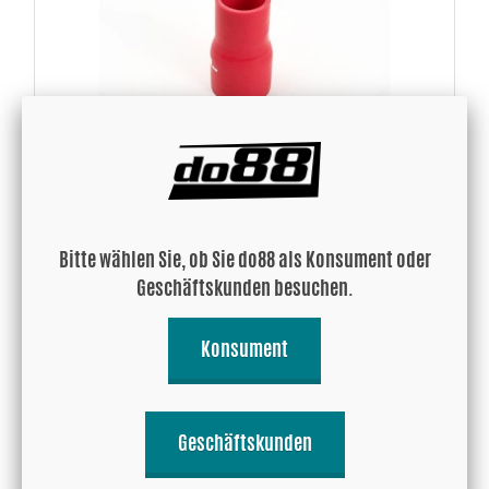
Silikonschlauch Reduzierstück Rot 1,625 - 2'' (41-51mm)
Bitte wählen Sie, ob Sie do88 als Konsument oder
14.70 EUR
Geschäftskunden besuchen.
Konsument
Kaufen!
Geschäftskunden