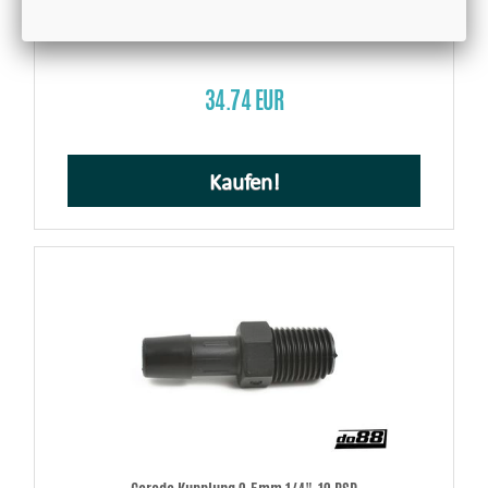
Silikonschlauch Blau 90° lange Schenkellänge 1,625'' (41mm)
34.74 EUR
Kaufen!