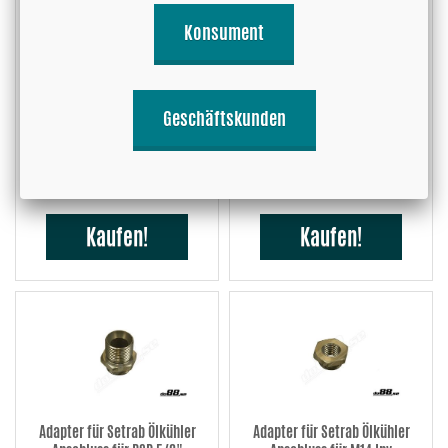
Konsument
Adapter für Setrab Ölkühler
Adapter für Setrab Ölkühler
Anschluss für BSP 3/4"
Anschluss für BSP 3/8"
Geschäftskunden
11.53 EUR
11.53 EUR
Kaufen!
Kaufen!
Adapter für Setrab Ölkühler
Adapter für Setrab Ölkühler