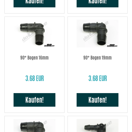
Kaufen!
Kaufen!
90° Bogen 16mm
90° Bogen 19mm
3.68 EUR
3.68 EUR
Kaufen!
Kaufen!