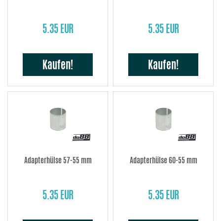
5.35 EUR
5.35 EUR
Kaufen!
Kaufen!
Adapterhülse 57-55 mm
Adapterhülse 60-55 mm
5.35 EUR
5.35 EUR