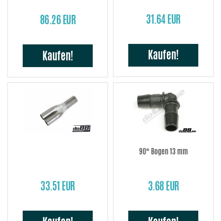
31.64 EUR
86.26 EUR
Kaufen!
Kaufen!
90° Bogen 13 mm
33.51 EUR
3.68 EUR