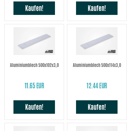
Kaufen!
Kaufen!
Aluminiumblech 500x102x3,0
Aluminiumblech 500x114x3,0
11.65 EUR
12.44 EUR
Kaufen!
Kaufen!