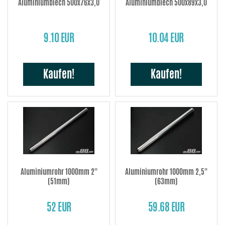
Aluminiumblech 500x76x3,0
Aluminiumblech 500x89x3,0
9.10 EUR
10.04 EUR
Kaufen!
Kaufen!
Aluminiumrohr 1000mm 2''
Aluminiumrohr 1000mm 2,5''
(51mm)
(63mm)
52 EUR
59.68 EUR