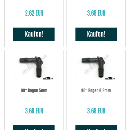
2.62 EUR
3.68 EUR
Kaufen!
Kaufen!
90° Bogen 5mm
90° Bogen 6,3mm
3.68 EUR
3.68 EUR