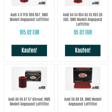
Audi 4.0 TFSI RS6 RS7, BMC
Audi A4 S4 RS4 A5 S5 RS5 Q5
Modell Angepasst Luftfilter
SQ5, BMC Modell Angepasst
Luftfilter
105.02 EUR
95.02 EUR
Kaufen!
Kaufen!
Audi A6 S6 A7 S7 Allroad, BMC
Audi S6 A8 S8, BMC Modell
Modell Angepasst Luftfilter
Angepasst Luftfilter