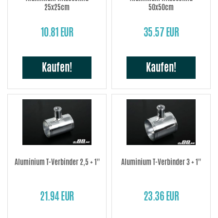
25x25cm
50x50cm
10.81 EUR
35.57 EUR
Kaufen!
Kaufen!
Aluminium T-Verbinder 2,5 + 1''
Aluminium T-Verbinder 3 + 1''
21.94 EUR
23.36 EUR