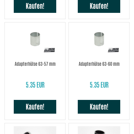
Kaufen!
Kaufen!
Adapterhülse 63-57 mm
Adapterhülse 63-60 mm
5.35 EUR
5.35 EUR
Kaufen!
Kaufen!