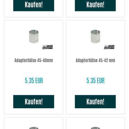
Kaufen!
Kaufen!
Adapterhülse 45-40mm
Adapterhülse 45-42 mm
5.35 EUR
5.35 EUR
Kaufen!
Kaufen!