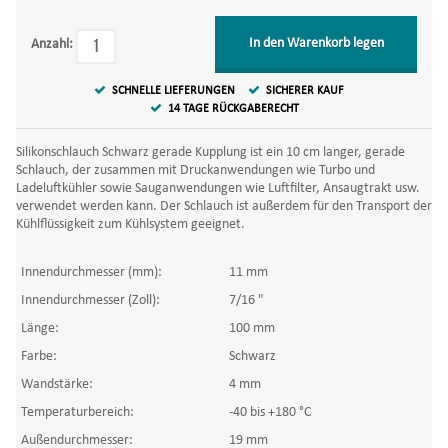
In den Warenkorb legen
Anzahl:
SCHNELLE LIEFERUNGEN
SICHERER KAUF
14 TAGE RÜCKGABERECHT
Silikonschlauch Schwarz gerade Kupplung ist ein 10 cm langer, gerade
Schlauch, der zusammen mit Druckanwendungen wie Turbo und
Ladeluftkühler sowie Sauganwendungen wie Luftfilter, Ansaugtrakt usw.
verwendet werden kann. Der Schlauch ist außerdem für den Transport der
Kühlflüssigkeit zum Kühlsystem geeignet.
Innendurchmesser (mm):
11 mm
Innendurchmesser (Zoll):
7/16 "
Länge:
100 mm
Farbe:
Schwarz
Wandstärke:
4 mm
Temperaturbereich:
-40 bis +180 °C
Außendurchmesser:
19 mm