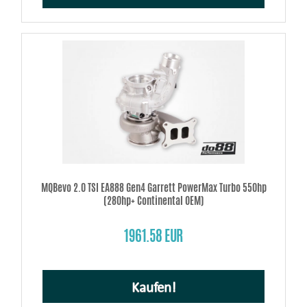
MQBevo 2.0 TSI EA888 Gen4 Garrett PowerMax Turbo 550hp
(280hp+ Continental OEM)
1961.58 EUR
Kaufen!