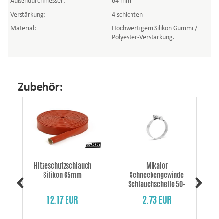
Außendurchmesser:
64 mm
Verstärkung:
4 schichten
Material:
Hochwertigem Silikon Gummi /
Polyester-Verstärkung.
Zubehör:
Hitzeschutzschlauch
Mikalor
Silikon 65mm
Schneckengewinde
Schlauchschelle 50-
70mm/12mm Edelstahl
12.17 EUR
2.73 EUR
W3