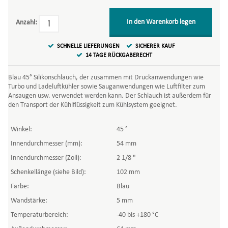
In den Warenkorb legen
Anzahl:
SCHNELLE LIEFERUNGEN
SICHERER KAUF
14 TAGE RÜCKGABERECHT
Blau 45° Silikonschlauch, der zusammen mit Druckanwendungen wie
Turbo und Ladeluftkühler sowie Sauganwendungen wie Luftfilter zum
Ansaugen usw. verwendet werden kann. Der Schlauch ist außerdem für
den Transport der Kühlflüssigkeit zum Kühlsystem geeignet.
Winkel:
45 °
Innendurchmesser (mm):
54 mm
Innendurchmesser (Zoll):
2 1/8 "
Schenkellänge (siehe Bild):
102 mm
Farbe:
Blau
Wandstärke:
5 mm
Temperaturbereich:
-40 bis +180 °C