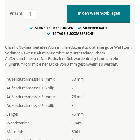
In den Warenkorb legen
Anzahl:
SCHNELLE LIEFERUNGEN
SICHERER KAUF
14 TAGE RÜCKGABERECHT
Unser CNC-bearbeitetes Aluminiumreduzierstück ist eine gute Wahl zum
Verbinden zweier Aluminiumrohre mit unterschiedlichem
Außendurchmesser. Das Reduzierstück wurde designt, um an ein
Aluminiumrohr mit einer Dicke von 3 mm geschweißt zu werden.
Außendurchmesser 1 (mm):
50 mm
Außendurchmesser 1 (Zoll):
2 "
Außendurchmesser 2 (mm):
76 mm
Außendurchmesser 2 (Zoll):
3 "
Länge:
76 mm
Wandstärke:
3 mm
Material:
6061