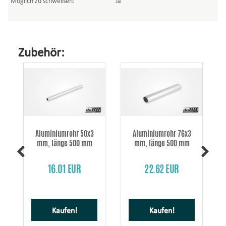
Möglich zu schweißen:
Ja
Zubehör:
3
Aluminiumrohr 50x3
Aluminiumrohr 76x3
mm, länge 500 mm
mm, länge 500 mm
16.01 EUR
22.62 EUR
Kaufen!
Kaufen!