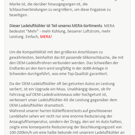
Marke ist, die darüber hinausgegangen ist, die
Schlauchverbindungen zu vergrößern, um diese Engpässe zu
beseitigen.
Dieser Ladeluftkühler ist Teil unseres MERA-Sortiments
. MERA
bedeutet "Mehr" - mehr Kühlung, besserer Luftstrom, mehr
Leistung. Einfach,
MERA
!
Um die Kompatibilität mit den größeren Anschlüssen zu
gewährleisten, beinhaltet das Kit passende Silikonschläuche, die mit
den OEM-Ladeluftrohren verbunden werden. Das Schweißen der
Endtanks an den Kern wird sorgfältig in der do88-Anlage in
Schweden durchgeführt, was eine Top-Qualität garantiert.
Da der OEM-Ladeluftkühler oft bei getunten Autos an Leistung
verliert, ist ein Upgrade ein Muss. Unabhängig davon, ob Ihr
Fahrzeug auf OEM-Ladedruckniveaus oder hochgetunt ist,
verbessert unser Ladeluftkühler-Kit die Leistung gegenüber dem
OEM-Ladeluftkühler dramatisch.
Während unserer harten Kühleffizienztests auf geschlossener
Landebahn sahen wir nicht nur eine enorme Reduzierung der
Ansauglufttemperatur, sondern der Dragy, den wir im Auto hatten,
zeigte eine konsequente Reduzierung der Beschleunigungszeit von
100-200km/h um eine halbe Sekunde mit unserem Ladeluftkühler an