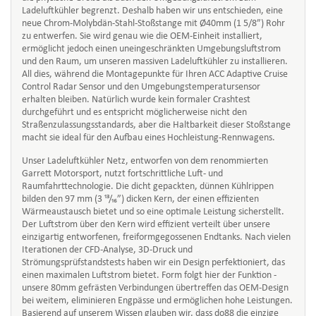
Ladeluftkühler begrenzt. Deshalb haben wir uns entschieden, eine
neue Chrom-Molybdän-Stahl-Stoßstange mit Ø40mm (1 5/8”) Rohr
zu entwerfen. Sie wird genau wie die OEM-Einheit installiert,
ermöglicht jedoch einen uneingeschränkten Umgebungsluftstrom
und den Raum, um unseren massiven Ladeluftkühler zu installieren.
All dies, während die Montagepunkte für Ihren ACC Adaptive Cruise
Control Radar Sensor und den Umgebungstemperatursensor
erhalten bleiben. Natürlich wurde kein formaler Crashtest
durchgeführt und es entspricht möglicherweise nicht den
Straßenzulassungsstandards, aber die Haltbarkeit dieser Stoßstange
macht sie ideal für den Aufbau eines Hochleistung-Rennwagens.
Unser Ladeluftkühler Netz, entworfen von dem renommierten
Garrett Motorsport, nutzt fortschrittliche Luft- und
Raumfahrttechnologie. Die dicht gepackten, dünnen Kühlrippen
bilden den 97 mm (3 ¹³/₁₆”) dicken Kern, der einen effizienten
Wärmeaustausch bietet und so eine optimale Leistung sicherstellt.
Der Luftstrom über den Kern wird effizient verteilt über unsere
einzigartig entworfenen, freiformgegossenen Endtanks. Nach vielen
Iterationen der CFD-Analyse, 3D-Druck und
Strömungsprüfstandstests haben wir ein Design perfektioniert, das
einen maximalen Luftstrom bietet. Form folgt hier der Funktion -
unsere 80mm gefrästen Verbindungen übertreffen das OEM-Design
bei weitem, eliminieren Engpässe und ermöglichen hohe Leistungen.
Basierend auf unserem Wissen glauben wir, dass do88 die einzige