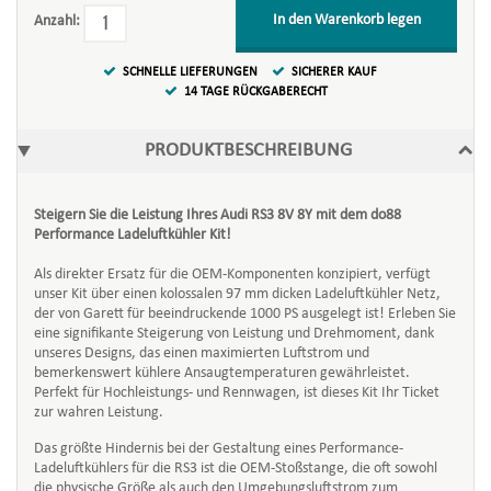
In den Warenkorb legen
Anzahl:
SCHNELLE LIEFERUNGEN
SICHERER KAUF
14 TAGE RÜCKGABERECHT
PRODUKTBESCHREIBUNG
Steigern Sie die Leistung Ihres Audi RS3 8V 8Y mit dem do88
Performance Ladeluftkühler Kit!
Als direkter Ersatz für die OEM-Komponenten konzipiert, verfügt
unser Kit über einen kolossalen 97 mm dicken Ladeluftkühler Netz,
der von Garett für beeindruckende 1000 PS ausgelegt ist! Erleben Sie
eine signifikante Steigerung von Leistung und Drehmoment, dank
unseres Designs, das einen maximierten Luftstrom und
bemerkenswert kühlere Ansaugtemperaturen gewährleistet.
Perfekt für Hochleistungs- und Rennwagen, ist dieses Kit Ihr Ticket
zur wahren Leistung.
Das größte Hindernis bei der Gestaltung eines Performance-
Ladeluftkühlers für die RS3 ist die OEM-Stoßstange, die oft sowohl
die physische Größe als auch den Umgebungsluftstrom zum