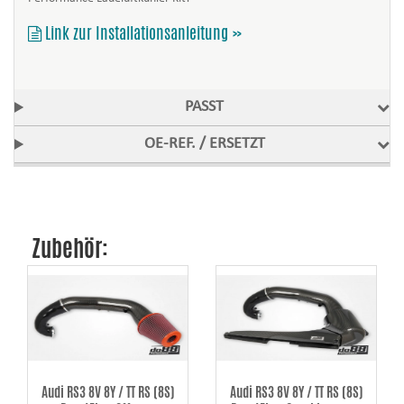
Link zur Installationsanleitung »
PASST
OE-REF. / ERSETZT
Zubehör:
Audi RS3 8V 8Y / TT RS (8S)
Audi RS3 8V 8Y / TT RS (8S)