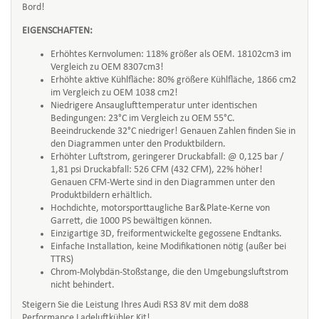
Bord!
EIGENSCHAFTEN:
Erhöhtes Kernvolumen: 118% größer als OEM. 18102cm3 im
Vergleich zu OEM 8307cm3!
Erhöhte aktive Kühlfläche: 80% größere Kühlfläche, 1866 cm2
im Vergleich zu OEM 1038 cm2!
Niedrigere Ansauglufttemperatur unter identischen
Bedingungen: 23°C im Vergleich zu OEM 55°C.
Beeindruckende 32°C niedriger! Genauen Zahlen finden Sie in
den Diagrammen unter den Produktbildern.
Erhöhter Luftstrom, geringerer Druckabfall: @ 0,125 bar /
1,81 psi Druckabfall: 526 CFM (432 CFM), 22% höher!
Genauen CFM-Werte sind in den Diagrammen unter den
Produktbildern erhältlich.
Hochdichte, motorsporttaugliche Bar&Plate-Kerne von
Garrett, die 1000 PS bewältigen können.
Einzigartige 3D, freiformentwickelte gegossene Endtanks.
Einfache Installation, keine Modifikationen nötig (außer bei
TTRS)
Chrom-Molybdän-Stoßstange, die den Umgebungsluftstrom
nicht behindert.
Steigern Sie die Leistung Ihres Audi RS3 8V mit dem do88
Performance Ladeluftkühler Kit!