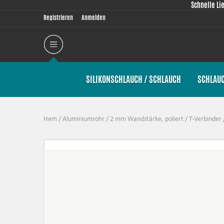
Schnelle Li
Registrieren
Anmelden
SILIKONSCHLAUCH / SCHLAUCH
SCHLAU
Hem
/
Aluminiumrohr
/
2 mm Wandstärke, poliert
/
T-Verbinder