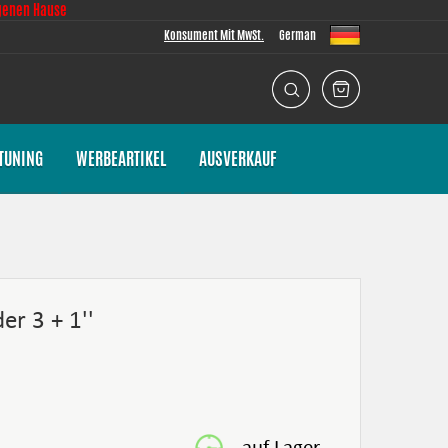
genen Hause
Konsument Mit MwSt.
German
TUNING
WERBEARTIKEL
AUSVERKAUF
r 3 + 1''