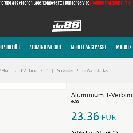
eferung aus eigenen Lager
Kompetenter Kundenservice
Produktentwicklung im ei
CHZUBEHÖR
ALUMINIUMROHR
MODELL ANGEPASST
MOTOR / 
/
Aluminium T-Verbinder 3 + 1'' | T-Verbinder - 2 mm Wandstärke,
Aluminium T-Verbinde
do88
23.36
EUR