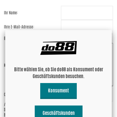
Ihr Name:
Ihre E-Mail-Adresse:
Bewertung:
Kommentar:
Bitte wählen Sie, ob Sie do88 als Konsument oder
Geschäftskunden besuchen.
Konsument
Code eingeben:
nM7ded
(anti-spam)
Soll Ihre E-Mail-Adresse mit der
Ja
Geschäftskunden
Bewertung angezeigt werden?
Nein